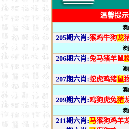
温馨提示
澳
205期六肖:
猴鸡牛狗
龙
澳
206期六肖:
兔马猪羊鼠
澳
207期六肖:
蛇虎鸡猪
鼠
澳
209期六肖:
鸡狗虎兔
猪
澳
211期六肖:
马
猴狗鸡羊