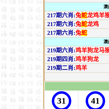
澳
217期六肖:
兔
蛇
龙鸡羊
217期六肖:
兔
蛇
龙鸡
217期六肖:
兔
蛇
澳
219期六肖:
鸡羊狗龙马
219期四肖:
鸡羊狗龙
219期二肖:
鸡羊