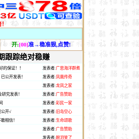
倍！
开:
[00]
准→稳准狠,点赞!
期跟踪绝对稳赚