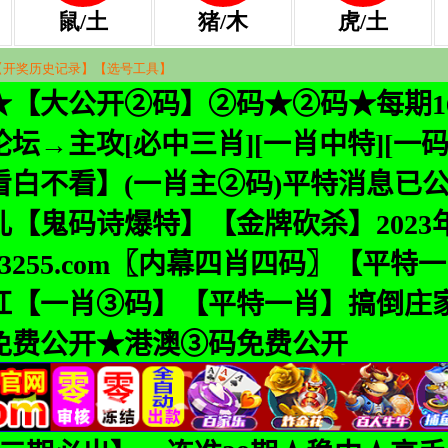
准★【大公开②码】②码★②码★每期1
论坛→主攻[必中三肖][一肖中特][一码
不看白不看】(一肖主②码)平特消息已
鱼儿【鬼码诗爆特】【金牌砍杀】202
13255.com〖内幕四肖四码〗【平
堂红【一肖③码】【平特一肖】搞倒庄
码免费公开★港澳③码免费公开