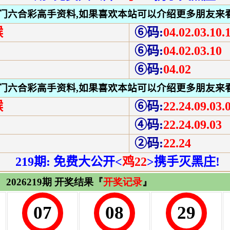
门六合彩高手资料,如果喜欢本站可以介绍更多朋友来看
猴
⑥码:
04.02.03.10.
⑥码:
04.02.03.10
⑥码:
04.02
门六合彩高手资料,如果喜欢本站可以介绍更多朋友来看
猴
⑥码:
22.24.09.03.
④码:
22.24.09.03
②码:
22.24
219期: 免费大公开<
鸡22
>携手灭黑庄!