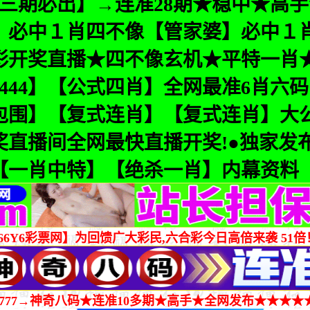
99→【三期必出】→连准28期★稳中★
家婆】必中１肖四不像【管家婆】必中１
六合彩开奖直播★四不像玄机★平特一肖
15444】【公式四肖】全网最准6肖六码
大包围】【复式连肖】【复式连肖】大
开奖直播间全网最快直播开奖!●独家发布
〓【一肖中特】【绝杀一肖】内幕资料
66Y6彩票网】为回馈广大彩民,六合彩今日高倍来袭 51
2777→神奇八码★连准10多期★高手★全网发布★★★★