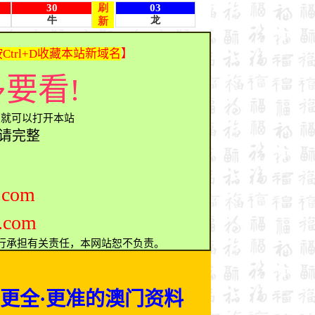
Ctrl+D收藏本站新域名
】
多要看!
次就可以打开本站
请完整
.com
.com
行承担有关责任，本网站恕不负责。
更全·更准的澳门资料