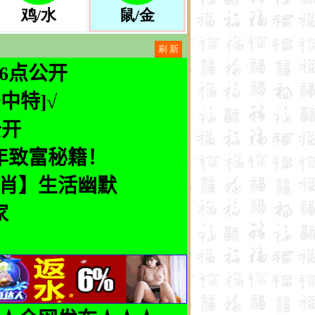
6点公开
中特]√
公开
3年致富秘籍！
特一肖】生活幽默
家