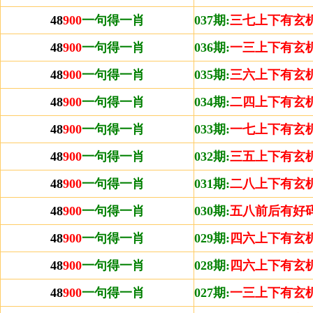
48
900
一句得一肖
037期:
三七上下有玄
48
900
一句得一肖
036期:
一三上下有玄
48
900
一句得一肖
035期:
三六上下有玄
48
900
一句得一肖
034期:
二四上下有玄
48
900
一句得一肖
033期:
一七上下有玄
48
900
一句得一肖
032期:
三五上下有玄
48
900
一句得一肖
031期:
二八上下有玄
48
900
一句得一肖
030期:
五八前后有好
48
900
一句得一肖
029期:
四六上下有玄
48
900
一句得一肖
028期:
四六上下有玄
48
900
一句得一肖
027期:
一三上下有玄