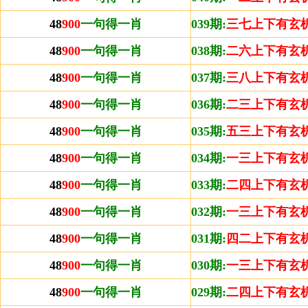
48
900
一句得一肖
039期:
三七上下有玄
48
900
一句得一肖
038期:
二六上下有玄
48
900
一句得一肖
037期:
三八上下有玄
48
900
一句得一肖
036期:
二三上下有玄
48
900
一句得一肖
035期:
五三上下有玄
48
900
一句得一肖
034期:
一三上下有玄
48
900
一句得一肖
033期:
二四上下有玄
48
900
一句得一肖
032期:
一三上下有玄
48
900
一句得一肖
031期:
四二上下有玄
48
900
一句得一肖
030期:
一三上下有玄
48
900
一句得一肖
029期:
二四上下有玄