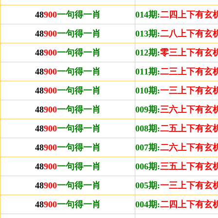
48
900
一句得一肖
014期:
二四上下有玄
48
900
一句得一肖
013期:
二八上下有玄
48
900
一句得一肖
012期:
零三上下有玄
48
900
一句得一肖
011期:
二三上下有玄
48
900
一句得一肖
010期:
一三上下有玄
48
900
一句得一肖
009期:
三六上下有玄
48
900
一句得一肖
008期:
二五上下有玄
48
900
一句得一肖
007期:
二六上下有玄
48
900
一句得一肖
006期:
三五上下有玄
48
900
一句得一肖
005期:
一三上下有玄
48
900
一句得一肖
004期:
二四上下有玄