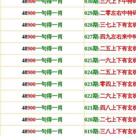
48
900
一句得一肖
030期:
三六上下中特
48
900
一句得一肖
029期:
二零左右中特
48
900
一句得一肖
028期:
三七上下有玄
48
900
一句得一肖
027期:
四九左右来中
48
900
一句得一肖
026期:
二五上下有玄
48
900
一句得一肖
025期:
一六上下有玄
48
900
一句得一肖
024期:
二五上下有玄
48
900
一句得一肖
023期:
零四上下有玄
48
900
一句得一肖
022期:
二六上下有玄
48
900
一句得一肖
021期:
四八上下有玄
48
900
一句得一肖
020期:
二七上下有玄
48
900
一句得一肖
019期:
三八上下有玄