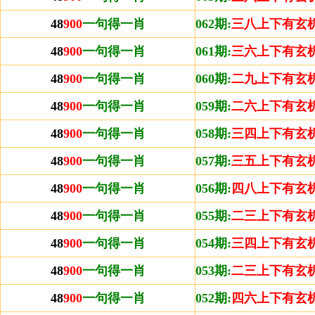
48
900
一句得一肖
062期:
三八上下有玄
48
900
一句得一肖
061期:
三六上下有玄
48
900
一句得一肖
060期:
二九上下有玄
48
900
一句得一肖
059期:
二六上下有玄
48
900
一句得一肖
058期:
三四上下有玄
48
900
一句得一肖
057期:
三五上下有玄
48
900
一句得一肖
056期:
四八上下有玄
48
900
一句得一肖
055期:
二三上下有玄
48
900
一句得一肖
054期:
三四上下有玄
48
900
一句得一肖
053期:
二三上下有玄
48
900
一句得一肖
052期:
四六上下有玄