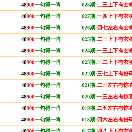
48
900
一句得一肖
028期:
二三上下有玄
48
900
一句得一肖
027期:
一四上下有玄
48
900
一句得一肖
026期:
四七左右有玄
48
900
一句得一肖
025期:
二三上下有玄
48
900
一句得一肖
024期:
一三上下有玄
48
900
一句得一肖
023期:
三二上下有玄
48
900
一句得一肖
022期:
三七上下有好
48
900
一句得一肖
021期:
二三左右有惊
48
900
一句得一肖
020期:
一三左右有惊
48
900
一句得一肖
019期:
二五左右有惊
48
900
一句得一肖
018期:
四六左右有好
48
900
一句得一肖
017期:
四八上下有玄