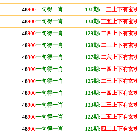
48
900
一句得一肖
131期:
一三上下有玄
48
900
一句得一肖
130期:
三五上下有玄
48
900
一句得一肖
129期:
二四上下有玄
48
900
一句得一肖
128期:
二三上下有玄
48
900
一句得一肖
127期:
二六上下有玄
48
900
一句得一肖
126期:
一四上下有玄
48
900
一句得一肖
125期:
二三上下有玄
48
900
一句得一肖
124期:
一四上下有玄
48
900
一句得一肖
123期:
二三上下有玄
48
900
一句得一肖
122期:
二五上下有玄
48
900
一句得一肖
121期:
四二上下有玄