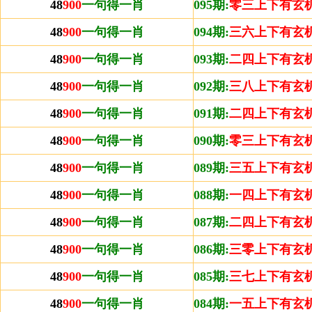
48
900
一句得一肖
095期:
零三上下有玄
48
900
一句得一肖
094期:
三六上下有玄
48
900
一句得一肖
093期:
二四上下有玄
48
900
一句得一肖
092期:
三八上下有玄
48
900
一句得一肖
091期:
二四上下有玄
48
900
一句得一肖
090期:
零三上下有玄
48
900
一句得一肖
089期:
三五上下有玄
48
900
一句得一肖
088期:
一四上下有玄
48
900
一句得一肖
087期:
二四上下有玄
48
900
一句得一肖
086期:
三零上下有玄
48
900
一句得一肖
085期:
三七上下有玄
48
900
一句得一肖
084期:
一五上下有玄