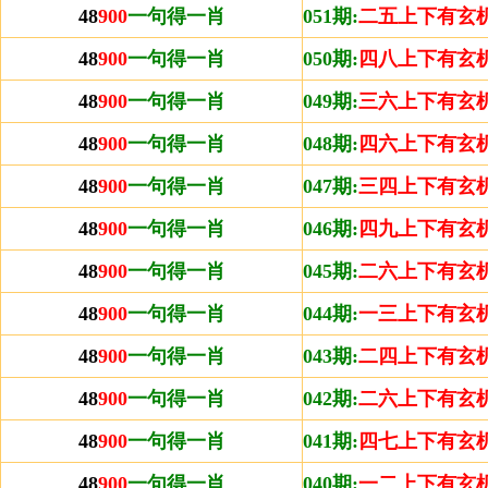
48
900
一句得一肖
051期:
二五上下有玄
48
900
一句得一肖
050期:
四八上下有玄
48
900
一句得一肖
049期:
三六上下有玄
48
900
一句得一肖
048期:
四六上下有玄
48
900
一句得一肖
047期:
三四上下有玄
48
900
一句得一肖
046期:
四九上下有玄
48
900
一句得一肖
045期:
二六上下有玄
48
900
一句得一肖
044期:
一三上下有玄
48
900
一句得一肖
043期:
二四上下有玄
48
900
一句得一肖
042期:
二六上下有玄
48
900
一句得一肖
041期:
四七上下有玄
48
900
一句得一肖
040期:
一二上下有玄