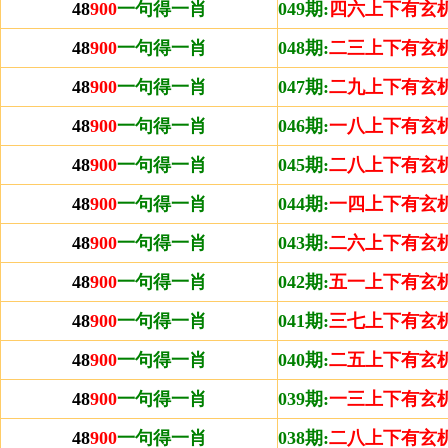
48
900
一句得一肖
049期:
四六上下有玄
48
900
一句得一肖
048期:
二三上下有玄
48
900
一句得一肖
047期:
二九上下有玄
48
900
一句得一肖
046期:
一八上下有玄
48
900
一句得一肖
045期:
二八上下有玄
48
900
一句得一肖
044期:
一四上下有玄
48
900
一句得一肖
043期:
二六上下有玄
48
900
一句得一肖
042期:
五一上下有玄
48
900
一句得一肖
041期:
三七上下有玄
48
900
一句得一肖
040期:
二五上下有玄
48
900
一句得一肖
039期:
一三上下有玄
48
900
一句得一肖
038期:
二八上下有玄