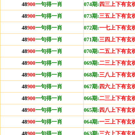
48
900
一句得一肖
074期:
四三上下有玄
48
900
一句得一肖
073期:
三五上下有玄
48
900
一句得一肖
072期:
一七上下有玄
48
900
一句得一肖
071期:
三四上下有玄
48
900
一句得一肖
070期:
二五上下有玄
48
900
一句得一肖
069期:
二三上下有玄
48
900
一句得一肖
068期:
三八上下有玄
48
900
一句得一肖
067期:
四六上下有玄
48
900
一句得一肖
066期:
二三上下有玄
48
900
一句得一肖
065期:
四八上下有玄
48
900
一句得一肖
064期:
一三上下有玄
48
900
一句得一肖
063期:
三六上下有玄