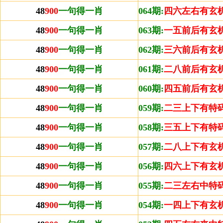
48
900
一句得一肖
064期:
四六左右有玄
48
900
一句得一肖
063期:
一五前后有玄
48
900
一句得一肖
062期:
三六前后有玄
48
900
一句得一肖
061期:
二八前后有玄
48
900
一句得一肖
060期:
四五前后有玄
48
900
一句得一肖
059期:
二三上下有特
48
900
一句得一肖
058期:
三五上下有特
48
900
一句得一肖
057期:
二八上下有玄
48
900
一句得一肖
056期:
四六上下有玄
48
900
一句得一肖
055期:
二三左右中特
48
900
一句得一肖
054期:
一四上下有玄