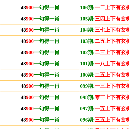
48
900
一句得一肖
106期:
一二上下有玄
48
900
一句得一肖
105期:
三四上下有玄
48
900
一句得一肖
104期:
三七上下有玄
48
900
一句得一肖
103期:
二五上下有玄
48
900
一句得一肖
102期:
二三上下有玄
48
900
一句得一肖
101期:
一八上下有玄
48
900
一句得一肖
100期:
二五上下有玄
48
900
一句得一肖
099期:
一三上下有玄
48
900
一句得一肖
098期:
零三上下有玄
48
900
一句得一肖
097期:
一五上下有玄
48
900
一句得一肖
096期:
三五上下有玄