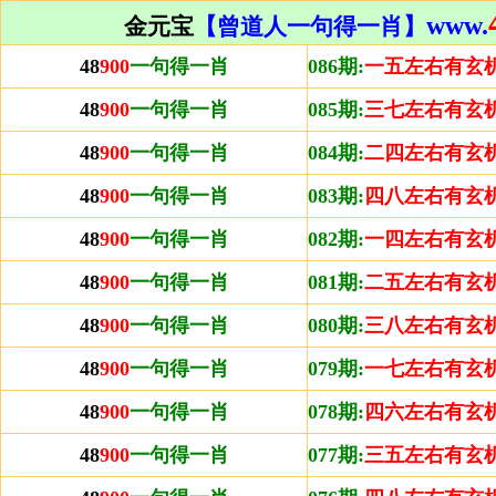
www.
金元宝
【曾道人一句得一肖】
48
900
一句得一肖
086期:
一五左右有玄
48
900
一句得一肖
085期:
三七左右有玄
48
900
一句得一肖
084期:
二四左右有玄
48
900
一句得一肖
083期:
四八左右有玄
48
900
一句得一肖
082期:
一四左右有玄
48
900
一句得一肖
081期:
二五左右有玄
48
900
一句得一肖
080期:
三八左右有玄
48
900
一句得一肖
079期:
一七左右有玄
48
900
一句得一肖
078期:
四六左右有玄
48
900
一句得一肖
077期:
三五左右有玄