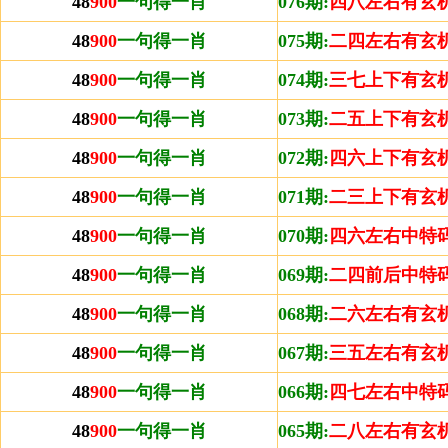
48
900
一句得一肖
076期:
四八左右有玄
48
900
一句得一肖
075期:
二四左右有玄
48
900
一句得一肖
074期:
三七上下有玄
48
900
一句得一肖
073期:
二五上下有玄
48
900
一句得一肖
072期:
四六上下有玄
48
900
一句得一肖
071期:
二三上下有玄
48
900
一句得一肖
070期:
四六左右中特
48
900
一句得一肖
069期:
二四前后中特
48
900
一句得一肖
068期:
二六左右有玄
48
900
一句得一肖
067期:
三五左右有玄
48
900
一句得一肖
066期:
四七左右中特
48
900
一句得一肖
065期:
二八左右有玄